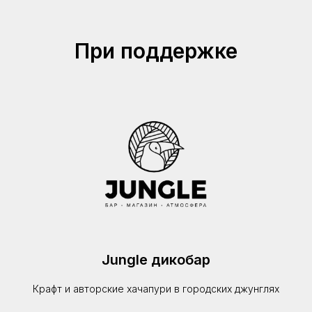
Публичная
При поддержке
оферта
Политика конфиденциальности
Доставка и возврат
Разработка сайта Шура Цурикова
Jungle дикобар
Крафт и авторские хачапури в городских джунглях